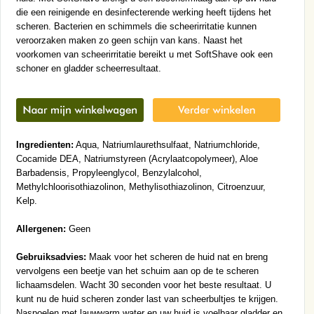
die een reinigende en desinfecterende werking heeft tijdens het
scheren. Bacterien en schimmels die scheerirritatie kunnen
veroorzaken maken zo geen schijn van kans. Naast het
voorkomen van scheerirritatie bereikt u met SoftShave ook een
schoner en gladder scheerresultaat.
Ingredienten:
Aqua, Natriumlaurethsulfaat, Natriumchloride,
Cocamide DEA, Natriumstyreen (Acrylaatcopolymeer), Aloe
Barbadensis, Propyleenglycol, Benzylalcohol,
Methylchloorisothiazolinon, Methylisothiazolinon, Citroenzuur,
Kelp.
Allergenen:
Geen
Gebruiksadvies:
Maak voor het scheren de huid nat en breng
vervolgens een beetje van het schuim aan op de te scheren
lichaamsdelen. Wacht 30 seconden voor het beste resultaat. U
kunt nu de huid scheren zonder last van scheerbultjes te krijgen.
Naspoelen met lauwwarm water en uw huid is voelbaar gladder en