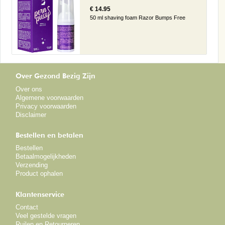
€ 14.95
50 ml shaving foam Razor Bumps Free
Over Gezond Bezig Zijn
Over ons
Algemene voorwaarden
Privacy voorwaarden
Disclaimer
Bestellen en betalen
Bestellen
Betaalmogelijkheden
Verzending
Product ophalen
Klantenservice
Contact
Veel gestelde vragen
Ruilen en Retourneren