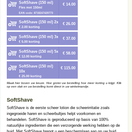
SoftShave (150 ml)
€ 14.00
Fles met 150ml
EAN code: 8718247420773
SoftShave (150 ml) 2x
€ 26.00
€ 2.00 korting
SoftShave (150 ml) 3x
€ 37.00
€ 5.00 korting
SoftShave (150 ml) 5x
€ 58.00
€ 12.00 korting
SoftShave (150 ml)
€ 115.00
10x
€ 25.00 korting
Maak hier boven uw keuze. Hoe groter uw bestelling hoe meer korting u krijgt. Klik
op een vlak en uw bestelling komt direct in uw winkelmandje.
SoftShave
SoftShave is de eerste scheer lotion die scheerirritatie zoals
ingegroeide haren en scheerbultjes helpt voorkomen en
behandelen. SoftShave is geproduceerd op basis van 100%
natuurlijke ingredienten die een verzorgende werking hebben op de
huid. Met SoftShave brengt u een beschermlaag aan op uw huid