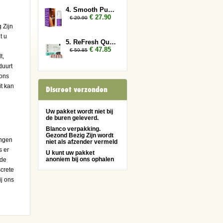
4. Smooth Pussy 2x
€ 27.90
€ 29.90
 Zijn
t u
5. ReFresh Quick Flush 3x
€ 47.85
€ 59.85
t,
duurt
 ons
it kan
Discreet verzonden
Uw pakket wordt niet bij
de buren geleverd.
Blanco verpakking.
Gezond Bezig Zijn wordt
ingen
niet als afzender vermeld
s er
U kunt uw pakket
anoniem bij ons ophalen
 de
screte
ij ons