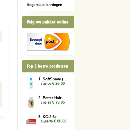
Hoge stapelkortingen
Volg uw pakket online
Top 5 beste producten
1. SoftShave (150 ml) 2x
€ 26.00
€ 28.00
2. Better Hair Vrouw 3x
€ 79.85
€ 89.85
3. KG-2 6x
€ 80.00
€ 101.70