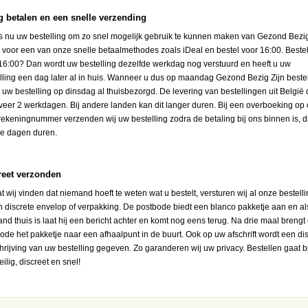
ig betalen en een snelle verzending
s nu uw bestelling om zo snel mogelijk gebruik te kunnen maken van Gezond Bezig
s voor een van onze snelle betaalmethodes zoals iDeal en bestel voor 16:00. Bestel
16:00? Dan wordt uw bestelling dezelfde werkdag nog verstuurd en heeft u uw
lling een dag later al in huis. Wanneer u dus op maandag Gezond Bezig Zijn bestel
 uw bestelling op dinsdag al thuisbezorgd. De levering van bestellingen uit België 
eer 2 werkdagen. Bij andere landen kan dit langer duren. Bij een overboeking op
ekeningnummer verzenden wij uw bestelling zodra de betaling bij ons binnen is, d
e dagen duren.
reet verzonden
 wij vinden dat niemand hoeft te weten wat u bestelt, versturen wij al onze bestell
n discrete envelop of verpakking. De postbode biedt een blanco pakketje aan en al
nd thuis is laat hij een bericht achter en komt nog eens terug. Na drie maal brengt
ode het pakketje naar een afhaalpunt in de buurt. Ook op uw afschrift wordt een di
rijving van uw bestelling gegeven. Zo garanderen wij uw privacy. Bestellen gaat b
eilig, discreet en snel!