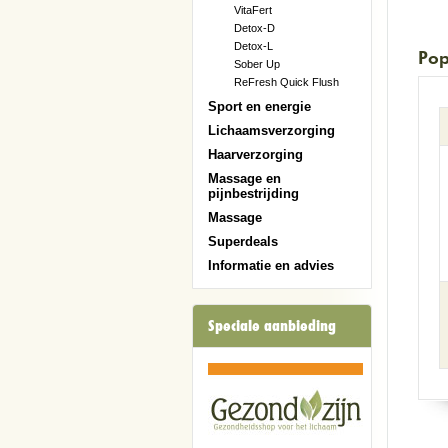
VitaFert
Detox-D
Detox-L
Pop
Sober Up
ReFresh Quick Flush
Sport en energie
Lichaamsverzorging
Haarverzorging
Massage en
pijnbestrijding
Massage
Superdeals
Informatie en advies
Speciale aanbieding