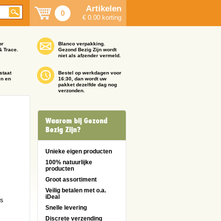
Artikelen
0
€ 0.00 korting
or
Blanco verpakking.
& Trace.
Gezond Bezig Zijn wordt
niet als afzender vermeld.
staat
Bestel op werkdagen voor
en en
16:30, dan wordt uw
pakket dezelfde dag nog
verzonden.
Waarom bij Gezond
Bezig Zijn?
Unieke eigen producten
100% natuurlijke
producten
Groot assortiment
Veilig betalen met o.a.
iDeal
is
Snelle levering
Discrete verzending