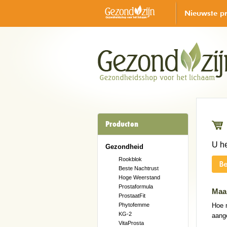
Nieuwste p
Producten
U h
Gezondheid
Rookblok
Beste Nachtrust
Hoge Weerstand
Prostaformula
Maak
ProstaatFit
Phytofemme
Hoe m
KG-2
aange
VitaProsta