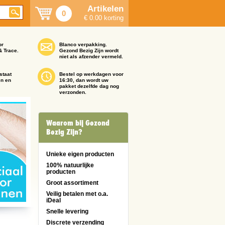
Artikelen
0
€ 0.00 korting
or
Blanco verpakking.
& Trace.
Gezond Bezig Zijn wordt
niet als afzender vermeld.
staat
Bestel op werkdagen voor
en en
16:30, dan wordt uw
pakket dezelfde dag nog
verzonden.
Waarom bij Gezond
Bezig Zijn?
Unieke eigen producten
100% natuurlijke
producten
Groot assortiment
Veilig betalen met o.a.
iDeal
Snelle levering
Discrete verzending