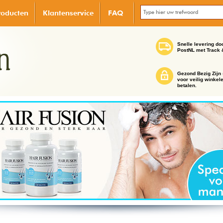
roducten
Klantenservice
FAQ
Snelle levering do
PostNL met Track 
Gezond Bezig Zijn 
voor veilig winkel
betalen.