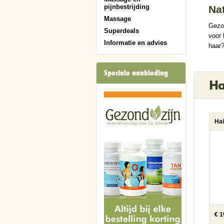
pijnbestrijding
Na
Massage
Gezon
Superdeals
voor 
Informatie en advies
haar?
Speciale aanbieding
Ha
Hai
€ 1