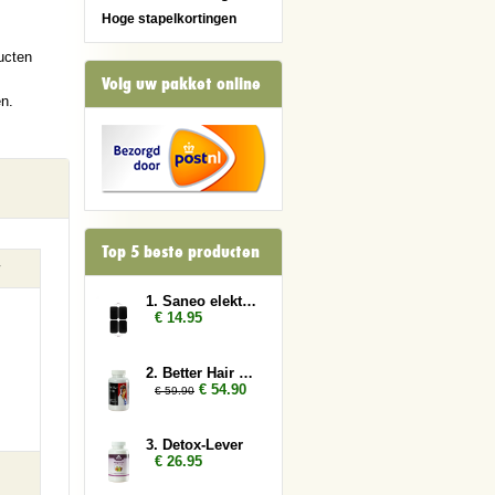
Hoge stapelkortingen
ucten
Volg uw pakket online
en.
Top 5 beste producten
1. Saneo elektroden rechthoek
€ 14.95
2. Better Hair Man 2x
€ 54.90
€ 59.90
3. Detox-Lever
€ 26.95