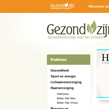
Nieuwste p
Producten
Gezondheid
Sport en energie
Lichaamsverzorging
Haarverzorging
Hairfusion
Better Hair Man
Better Hair Vrouw
Massage en