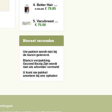
4. Better Hair Man 3x
€ 79.85
€ 89.85
5. Vacubreast pompset
€ 75.00
Discreet verzonden
Uw pakket wordt niet bij
de buren geleverd.
Blanco verpakking.
Gezond Bezig Zijn wordt
niet als afzender vermeld
U kunt uw pakket
anoniem bij ons ophalen
varingen