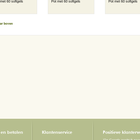
 met 60 softgels
Pot met 60 softgels
Pot met 60 softgels
 en betalen
Klantenservice
Positieve klanter